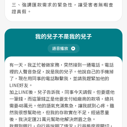
三、強調匯款需求的緊急性，讓受害者無暇查
證真假。
我的兒子不是我的兒子
語音播放
有一天，我正忙著做家務，突然接到一通電話。電話
裡的人聲音急促，說是我的兒子。他說自己的手機掉
了，現在用同事的電話聯繫我，並請我趕緊加他的
LINE好友。
加上LINE後，兒子告訴我，同事今天請假，但要還他
一筆錢，而這筆錢正是他要支付給廠商的款項，總共
需要48萬元。他的語氣充滿焦急，讓我感到心疼。雖
然我很想幫助他，但我的存款實在不足，經過思量
後，我決定匯21萬元幫助他解決燃眉之急。
我趕到銀行，向行員說明了情況。行員態度很關切，